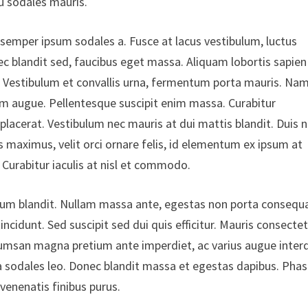
eu sodales mauris.
et semper ipsum sodales a. Fusce at lacus vestibulum, luctus
ec blandit sed, faucibus eget massa. Aliquam lobortis sapien
s. Vestibulum et convallis urna, fermentum porta mauris. Na
tum augue. Pellentesque suscipit enim massa. Curabitur
acerat. Vestibulum nec mauris at dui mattis blandit. Duis 
is maximus, velit orci ornare felis, id elementum ex ipsum at
 Curabitur iaculis at nisl et commodo.
tum blandit. Nullam massa ante, egestas non porta consequa
incidunt. Sed suscipit sed dui quis efficitur. Mauris consecte
accumsan magna pretium ante imperdiet, ac varius augue inte
s a sodales leo. Donec blandit massa et egestas dapibus. Phas
venenatis finibus purus.