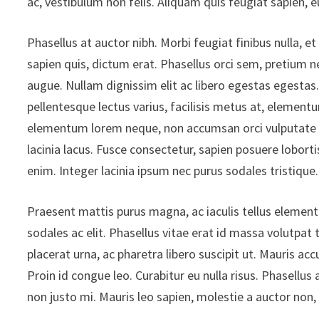
ac, vestibulum non felis. Aliquam quis feugiat sapien, 
Phasellus at auctor nibh. Morbi feugiat finibus nulla, 
sapien quis, dictum erat. Phasellus orci sem, pretium n
augue. Nullam dignissim elit ac libero egestas egesta
pellentesque lectus varius, facilisis metus at, elemen
elementum lorem neque, non accumsan orci vulputate pl
lacinia lacus. Fusce consectetur, sapien posuere lobort
enim. Integer lacinia ipsum nec purus sodales tristique.
Praesent mattis purus magna, ac iaculis tellus elemen
sodales ac elit. Phasellus vitae erat id massa volutpat t
placerat urna, ac pharetra libero suscipit ut. Mauris 
Proin id congue leo. Curabitur eu nulla risus. Phasellu
non justo mi. Mauris leo sapien, molestie a auctor non, 