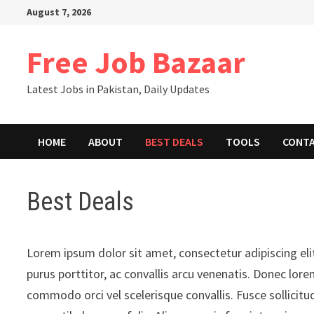
Skip
August 7, 2026
to
content
Free Job Bazaar
Latest Jobs in Pakistan, Daily Updates
HOME
ABOUT
BEST DEALS
TOOLS
CONT
Best Deals
Lorem ipsum dolor sit amet, consectetur adipiscing el
purus porttitor, ac convallis arcu venenatis. Donec lore
commodo orci vel scelerisque convallis. Fusce sollicitu